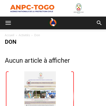
Accueil
Activités
Don
DON
Aucun article à afficher