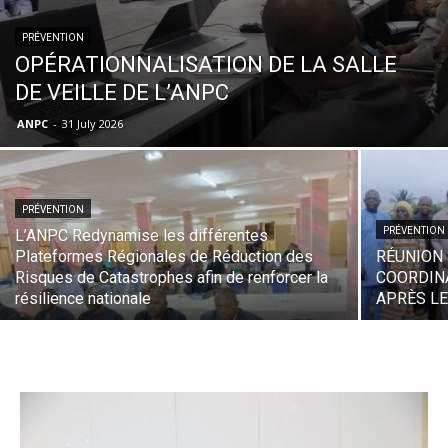
PRÉVENTION
OPÉRATIONNALISATION DE LA SALLE
DE VEILLE DE L’ANPC
ANPC
-
31 July 2026
PRÉVENTION
PRÉVENTION
L’ANPC Redynamise les différentes
Plateformes Régionales de Réduction des
RÉUNION 
Risques de Catastrophes afin de renforcer la
COORDIN
résilience nationale
APRÈS LE